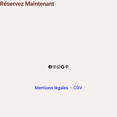
Réservez Maintenant
Aller
au
contenu
Facebook
Instagram
WhatsApp
Google
Pinterest
Mentions légales
–
CGV