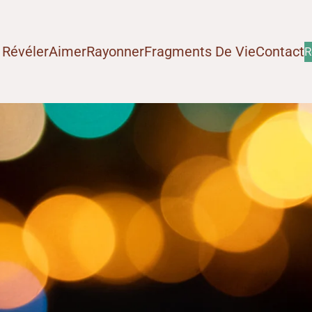
 Révéler
Aimer
Rayonner
Fragments De Vie
Contact
R